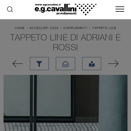
-
-
-
HOME
ACCESSORI CASA
COMPLEMENTI
TAPPETO LINE
TAPPETO LINE DI ADRIANI E
ROSSI