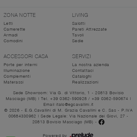
ZONA NOTTE
LIVING
Letti
Salotti
Camerette
Pareti Attrezzate
Armadi
Tavoli
Comodini
Sedie
ACCESSORI CASA
SERVIZI
Porte per interni
La nostra azienda
Illuminazione
Contattaci
Complementi
Cataloghi
Materassi
Realizzazioni
Sede Showroom: Via G. di Vittorio, 1 - 20813 Bovisio
Masciago (MB)
|
Tel. +39 0362-590928
/
+39 0362-590674
|
Email italo@egcavallini.it
© 2026 - E.G.Cavallini di M. Grazia Cavallini e C. Sas - P.IVA
00684330962 |
Sede Legale: Via Nazionale dei Giovi, 27 -
20813 Bovisio Masciago (MB)
-
Powered by