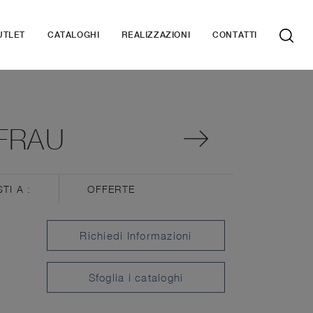
UTLET
CATALOGHI
REALIZZAZIONI
CONTATTI
FRAU
STI A :
OFFERTE
Richiedi Informazioni
Sfoglia i cataloghi