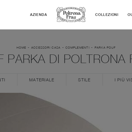
AZIENDA
COLLEZIONI
O
-
-
-
HOME
ACCESSORI CASA
COMPLEMENTI
PARKA POUF
F PARKA DI POLTRONA 
TI
MATERIALE
STILE
I PIÙ VI