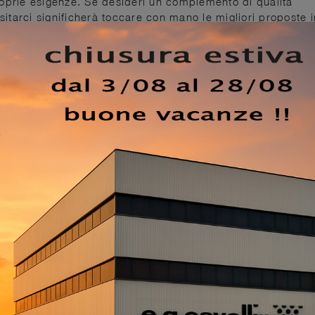
roprie esigenze. Se desideri un complemento di qualità
isitarci significherà toccare con mano le migliori proposte i
 pelle: fa parte della ricca serie di Complementi design d
e. Dopo avere acquistato gliarredi per la tua casa, dovrai
zionali Complementi di grande impatto decorativo che
EZZO