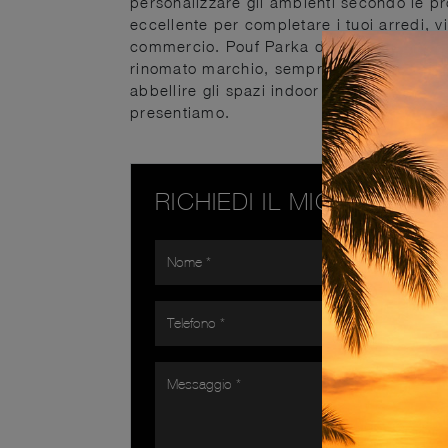
personalizzare gli ambienti secondo le p
eccellente per completare i tuoi arredi, v
commercio. Pouf Parka di Poltrona Frau in
rinomato marchio, sempre di grande valor
abbellire gli spazi indoor con i multifun
presentiamo.
RICHIEDI IL MIGLIOR PR