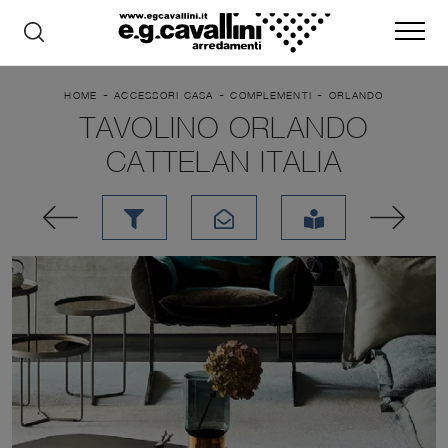
-
-
-
HOME
ACCESSORI CASA
COMPLEMENTI
ORLANDO
TAVOLINO ORLANDO
CATTELAN ITALIA