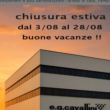
Complementi e pouf personalizzano l'arredo di casa, riemp
 funzionale e bello a vedersi. Nel nostro punto vendita pot
di pouf design in gres della firma, proprio come questa
ltifunzionali, i Complementi design in gres svolgono funzion
e il valore estetico del locale.
EZZO