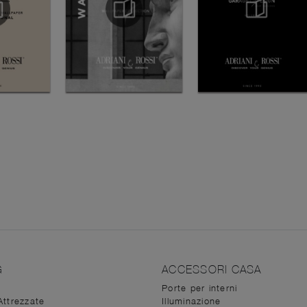
G
ACCESSORI CASA
Porte per interni
Attrezzate
Illuminazione