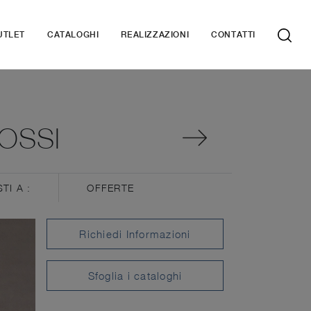
UTLET
CATALOGHI
REALIZZAZIONI
CONTATTI
ROSSI
STI A :
OFFERTE
Richiedi Informazioni
Sfoglia i cataloghi