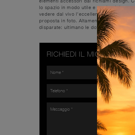
elementi accessori dai richiami design. 
lo spazio in modo utile e rendendolo assai
vedere dal vivo l'eccellenza dei modelli 
proposta in foto. Altamente versatili e mu
disparate: ultimano le doti di funzionalità 
RICHIEDI IL MIGLIOR PR