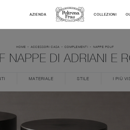
AZIENDA
COLLEZIONI
O
-
-
-
HOME
ACCESSORI CASA
COMPLEMENTI
NAPPE POUF
 NAPPE DI ADRIANI E 
TI
MATERIALE
STILE
I PIÙ VI