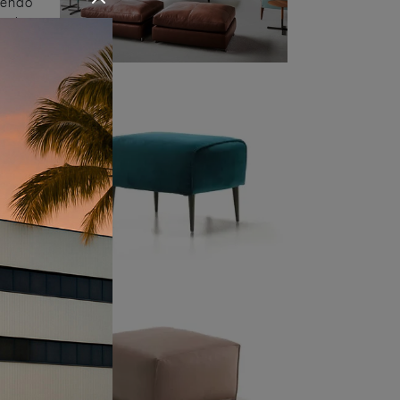
iendo
rai
i