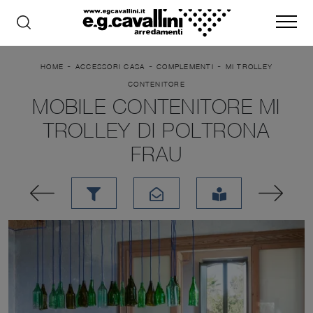
-
-
-
HOME
ACCESSORI CASA
COMPLEMENTI
MI TROLLEY
CONTENITORE
MOBILE CONTENITORE MI
TROLLEY DI POLTRONA
FRAU