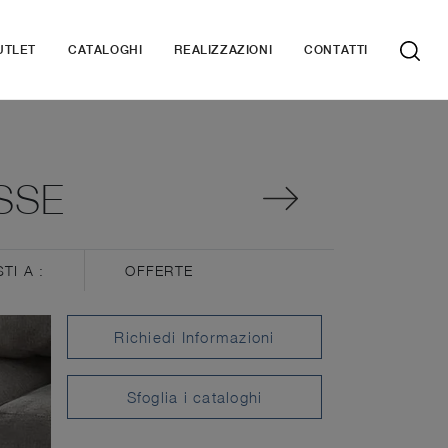
UTLET
CATALOGHI
REALIZZAZIONI
CONTATTI
SSE
STI A :
OFFERTE
Richiedi Informazioni
Sfoglia i cataloghi