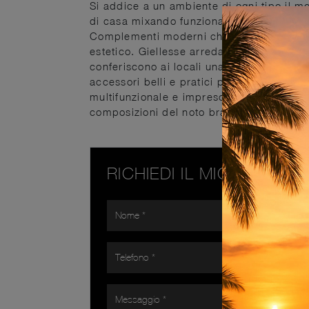
Si addice a un ambiente di ogni tipo il mo
di casa mixando funzionalità e stile. Nel 
Complementi moderni che comprendono anc
estetico. Giellesse arreda da sempre le n
conferiscono ai locali una bellezza inimita
accessori belli e pratici per la casa, che
multifunzionale e imprescindibile. Visitar
composizioni del noto brand, sempre sino
RICHIEDI IL MIGLIOR PR