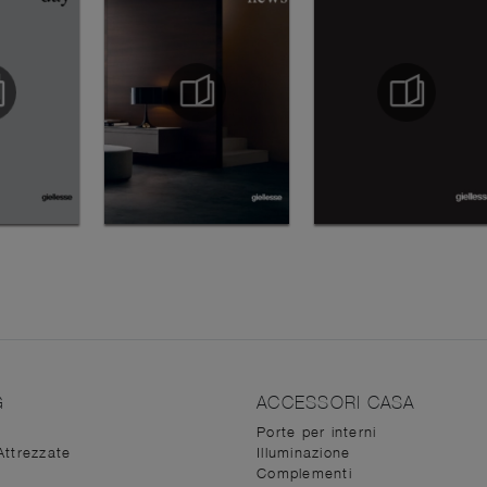
G
ACCESSORI CASA
Porte per interni
Attrezzate
Illuminazione
Complementi