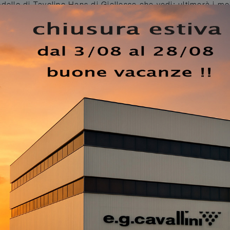
dello di Tavolino Hans di Giellesse che vedi: ultimerà i mob
nostro punto vendita troverai le più belle gamme di
he tavolini in vetro di grande qualità e di grande valor
ostre abitazioni con mobili e complementi trendy, che
bile e li rendono del tutto vivibili. I Complementi sono
 vestono i tuoi spazi con colore e ricoprono un ruolo
e il nostro negozio significa toccare con mano tutte le più b
nimo di eccellenza e stile.
EZZO