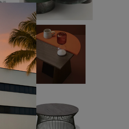
ili
e
elle