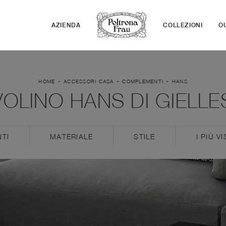
AZIENDA
COLLEZIONI
O
-
-
-
HOME
ACCESSORI CASA
COMPLEMENTI
HANS
VOLINO HANS DI GIELLE
TI
MATERIALE
STILE
I PIÙ VI