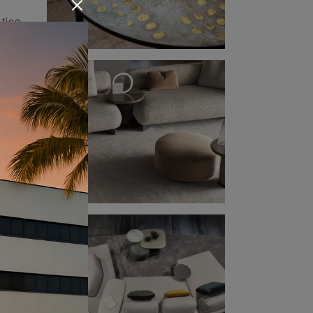
tico
 in
 dai