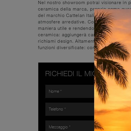
Nel nostro showroom potrai visionare in pr
ceramica della marca, proprio come quest
del marchio Cattelan Italia personalizzano 
atmosfere arredative. Complementi e tavo
maniera utile e rendendolo accogliente e 
ceramica: aggiungerà carattere e fascino
richiami design. Altamente versatili e mu
funzioni diversificate: completano le doti d
RICHIEDI IL MIGLIOR PR