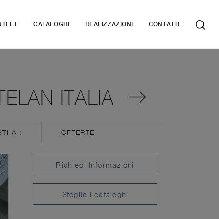
UTLET
CATALOGHI
REALIZZAZIONI
CONTATTI
ELAN ITALIA
STI A :
OFFERTE
Richiedi Informazioni
Sfoglia i cataloghi