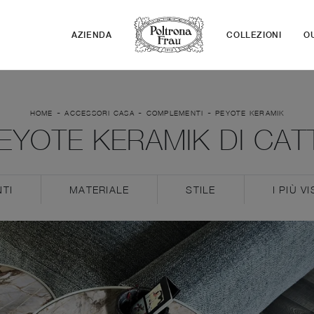
AZIENDA
COLLEZIONI
O
-
-
-
HOME
ACCESSORI CASA
COMPLEMENTI
PEYOTE KERAMIK
EYOTE KERAMIK DI CATT
TI
MATERIALE
STILE
I PIÙ VI