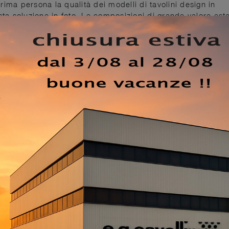
ima persona la qualità dei modelli di tavolini design in
a soluzione in foto. Le composizioni di grande valore este
l'habitat con i loro colori e gusto, ricreando peculiari
lini completano l'arredo di casa, riempiendo lo spazio in
bello da vedere. Tavolino Peyote Keramik di Cattelan Italia
 a un locale ammobiliato con mobili ed elementi accessori
ltifunzionali, i Complementi design in ceramica svolgono
i funzionalità e il valore estetico del locale.
EZZO