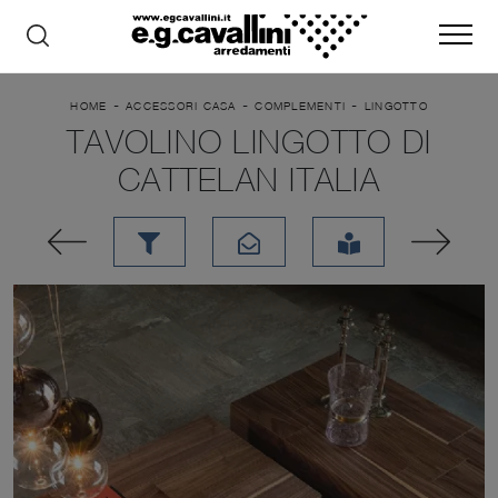
-
-
-
HOME
ACCESSORI CASA
COMPLEMENTI
LINGOTTO
TAVOLINO LINGOTTO DI
CATTELAN ITALIA