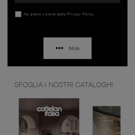
Ho preso visione della
Privacy Policy
INVIA
SFOGLIA I NOSTRI CATALOGHI