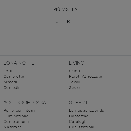
I PIÙ VISTI A :
OFFERTE
ZONA NOTTE
LIVING
Letti
Salotti
Camerette
Pareti Attrezzate
Armadi
Tavoli
Comodini
Sedie
ACCESSORI CASA
SERVIZI
Porte per interni
La nostra azienda
Illuminazione
Contattaci
Complementi
Cataloghi
Materassi
Realizzazioni