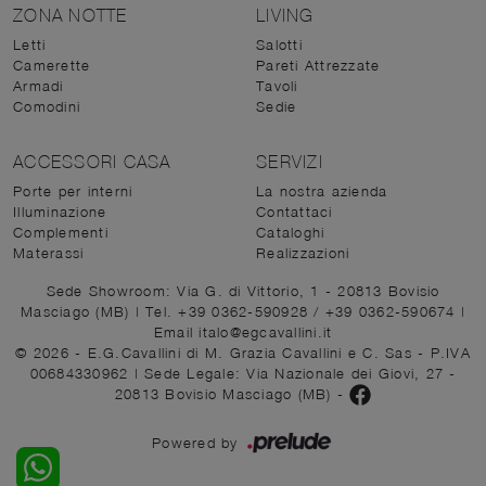
ZONA NOTTE
LIVING
Letti
Salotti
Camerette
Pareti Attrezzate
Armadi
Tavoli
Comodini
Sedie
ACCESSORI CASA
SERVIZI
Porte per interni
La nostra azienda
Illuminazione
Contattaci
Complementi
Cataloghi
Materassi
Realizzazioni
Sede Showroom: Via G. di Vittorio, 1 - 20813 Bovisio
Masciago (MB)
|
Tel. +39 0362-590928
/
+39 0362-590674
|
Email italo@egcavallini.it
© 2026 - E.G.Cavallini di M. Grazia Cavallini e C. Sas - P.IVA
00684330962 |
Sede Legale: Via Nazionale dei Giovi, 27 -
20813 Bovisio Masciago (MB)
-
Powered by