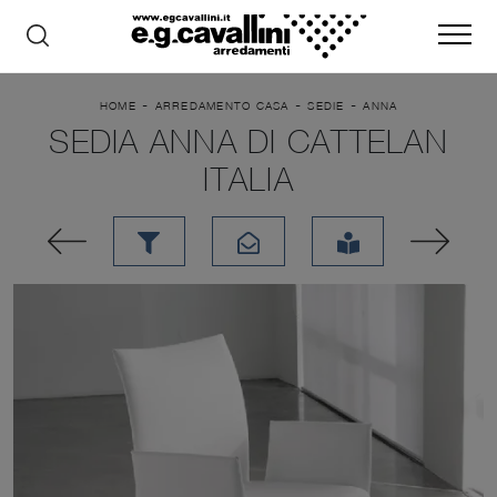
-
-
-
HOME
ARREDAMENTO CASA
SEDIE
ANNA
SEDIA ANNA DI CATTELAN
ITALIA