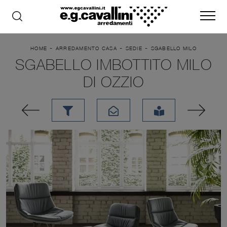
-
-
-
HOME
ARREDAMENTO CASA
SEDIE
SGABELLO MILO
SGABELLO IMBOTTITO MILO
DI OZZIO