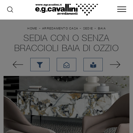
-
-
-
HOME
ARREDAMENTO CASA
SEDIE
BAIA
SEDIA CON O SENZA
BRACCIOLI BAIA DI OZZIO