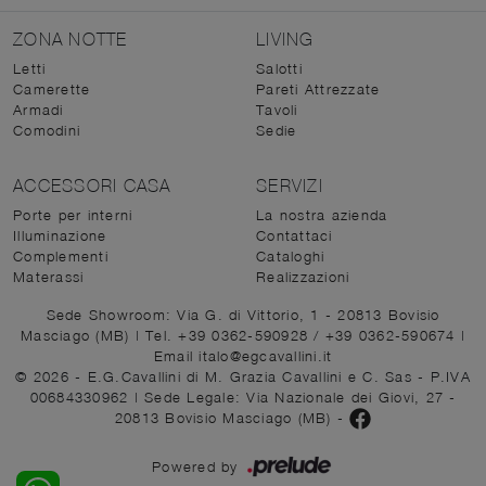
ZONA NOTTE
LIVING
Letti
Salotti
Camerette
Pareti Attrezzate
Armadi
Tavoli
Comodini
Sedie
ACCESSORI CASA
SERVIZI
Porte per interni
La nostra azienda
Illuminazione
Contattaci
Complementi
Cataloghi
Materassi
Realizzazioni
Sede Showroom: Via G. di Vittorio, 1 - 20813 Bovisio
Masciago (MB)
|
Tel. +39 0362-590928
/
+39 0362-590674
|
Email italo@egcavallini.it
© 2026 - E.G.Cavallini di M. Grazia Cavallini e C. Sas - P.IVA
00684330962 |
Sede Legale: Via Nazionale dei Giovi, 27 -
20813 Bovisio Masciago (MB)
-
Powered by