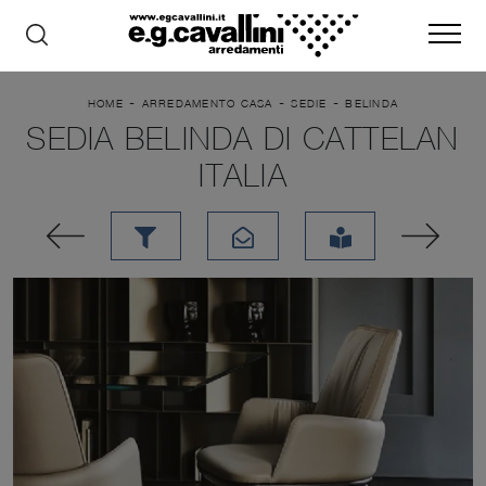
-
-
-
HOME
ARREDAMENTO CASA
SEDIE
BELINDA
SEDIA BELINDA DI CATTELAN
ITALIA