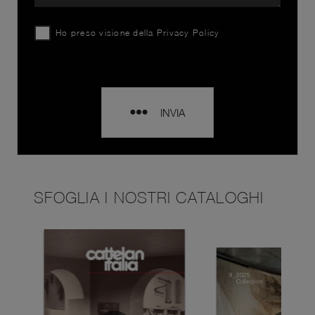
Ho preso visione della
Privacy Policy
INVIA
SFOGLIA I NOSTRI CATALOGHI