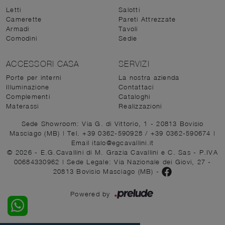
Letti
Salotti
Camerette
Pareti Attrezzate
Armadi
Tavoli
Comodini
Sedie
ACCESSORI CASA
SERVIZI
Porte per interni
La nostra azienda
Illuminazione
Contattaci
Complementi
Cataloghi
Materassi
Realizzazioni
Sede Showroom: Via G. di Vittorio, 1 - 20813 Bovisio
Masciago (MB)
|
Tel. +39 0362-590928
/
+39 0362-590674
|
Email italo@egcavallini.it
© 2026 - E.G.Cavallini di M. Grazia Cavallini e C. Sas - P.IVA
00684330962 |
Sede Legale: Via Nazionale dei Giovi, 27 -
20813 Bovisio Masciago (MB)
-
Powered by