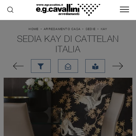
-
-
-
HOME
ARREDAMENTO CASA
SEDIE
KAY
SEDIA KAY DI CATTELAN
ITALIA