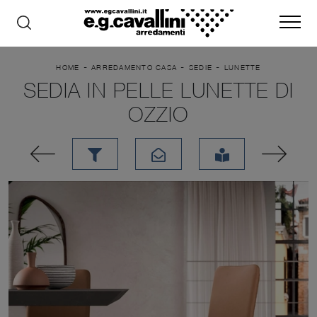
-
-
-
HOME
ARREDAMENTO CASA
SEDIE
LUNETTE
SEDIA IN PELLE LUNETTE DI
OZZIO