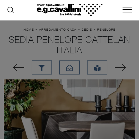
-
-
-
HOME
ARREDAMENTO CASA
SEDIE
PENELOPE
SEDIA PENELOPE CATTELAN
ITALIA