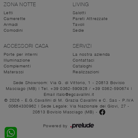
ZONA NOTTE
LIVING
Letti
Salotti
Camerette
Pareti Attrezzate
Armadi
Tavoli
Comodini
Sedie
ACCESSORI CASA
SERVIZI
Porte per interni
La nostra azienda
Illuminazione
Contattaci
Complementi
Cataloghi
Materassi
Realizzazioni
Sede Showroom: Via G. di Vittorio, 1 - 20813 Bovisio
Masciago (MB)
|
Tel. +39 0362-590928
/
+39 0362-590674
|
Email italo@egcavallini.it
© 2026 - E.G.Cavallini di M. Grazia Cavallini e C. Sas - P.IVA
00684330962 |
Sede Legale: Via Nazionale dei Giovi, 27 -
20813 Bovisio Masciago (MB)
-
Powered by