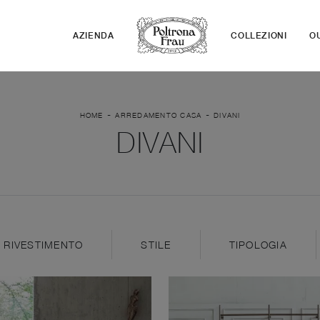
AZIENDA
COLLEZIONI
O
-
-
HOME
ARREDAMENTO CASA
DIVANI
DIVANI
RIVESTIMENTO
STILE
TIPOLOGIA