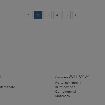
1
2
3
4
5
6
G
ACCESSORI CASA
Porte per interni
Attrezzate
Illuminazione
Complementi
Materassi