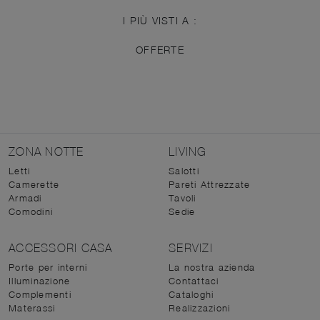
I PIÙ VISTI A :
OFFERTE
ZONA NOTTE
LIVING
Letti
Salotti
Camerette
Pareti Attrezzate
Armadi
Tavoli
Comodini
Sedie
ACCESSORI CASA
SERVIZI
Porte per interni
La nostra azienda
Illuminazione
Contattaci
Complementi
Cataloghi
Materassi
Realizzazioni