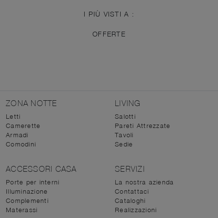
I PIÙ VISTI A :
OFFERTE
ZONA NOTTE
LIVING
Letti
Salotti
Camerette
Pareti Attrezzate
Armadi
Tavoli
Comodini
Sedie
ACCESSORI CASA
SERVIZI
Porte per interni
La nostra azienda
Illuminazione
Contattaci
Complementi
Cataloghi
Materassi
Realizzazioni