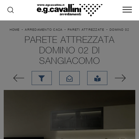
-
-
-
HOME
ARREDAMENTO CASA
PARETI ATTREZZATE
DOMINO 02
PARETE ATTREZZATA
DOMINO 02 DI
SANGIACOMO