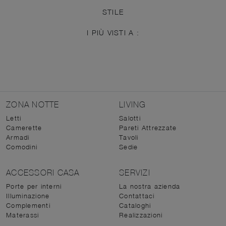
STILE
I PIÙ VISTI A :
ZONA NOTTE
LIVING
Letti
Salotti
Camerette
Pareti Attrezzate
Armadi
Tavoli
Comodini
Sedie
ACCESSORI CASA
SERVIZI
Porte per interni
La nostra azienda
Illuminazione
Contattaci
Complementi
Cataloghi
Materassi
Realizzazioni