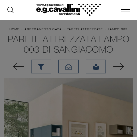
-
-
-
HOME
ARREDAMENTO CASA
PARETI ATTREZZATE
LAMPO 003
PARETE ATTREZZATA LAMPO
003 DI SANGIACOMO