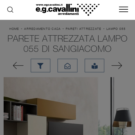
-
-
-
HOME
ARREDAMENTO CASA
PARETI ATTREZZATE
LAMPO 055
PARETE ATTREZZATA LAMPO
055 DI SANGIACOMO