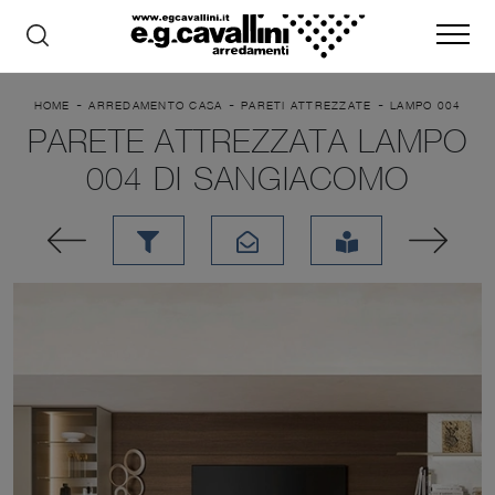
-
-
-
HOME
ARREDAMENTO CASA
PARETI ATTREZZATE
LAMPO 004
PARETE ATTREZZATA LAMPO
004 DI SANGIACOMO