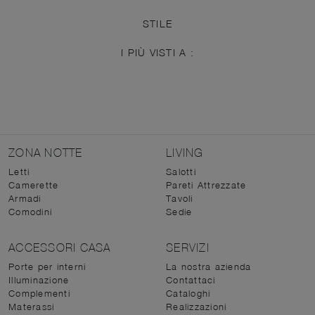
STILE
I PIÙ VISTI A :
ZONA NOTTE
LIVING
Letti
Salotti
Camerette
Pareti Attrezzate
Armadi
Tavoli
Comodini
Sedie
ACCESSORI CASA
SERVIZI
Porte per interni
La nostra azienda
Illuminazione
Contattaci
Complementi
Cataloghi
Materassi
Realizzazioni