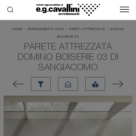
-
-
-
HOME
ARREDAMENTO CASA
PARETI ATTREZZATE
DOMINO
BOISERIE 03
PARETE ATTREZZATA
DOMINO BOISERIE 03 DI
SANGIACOMO