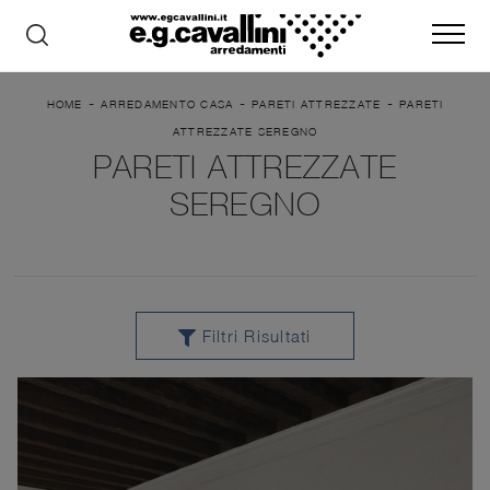
-
-
-
HOME
ARREDAMENTO CASA
PARETI ATTREZZATE
PARETI
ATTREZZATE SEREGNO
PARETI ATTREZZATE
SEREGNO
Filtri Risultati