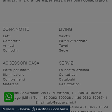
affidarti alla grande esperienza dei nostri collaboratori.
ZONA NOTTE
LIVING
Letti
Salotti
Camerette
Pareti Attrezzate
Armadi
Tavoli
Comodini
Sedie
ACCESSORI CASA
SERVIZI
Porte per interni
La nostra azienda
Illuminazione
Contattaci
Complementi
Cataloghi
Materassi
Realizzazioni
Sede Showroom: Via G. di Vittorio, 1 - 20813 Bovisio
Masciago (MB)
|
Tel. +39 0362-590928
/
+39 0362-590674
|
Email italo@egcavallini.it
© 2026 - E.G.Cavallini di M. Grazia Cavallini e C. Sas - P.IVA
-
Privacy
Cookie
Gestisci i consensi
00684330962 |
Sede Legale: Via Nazionale dei Giovi, 27 -