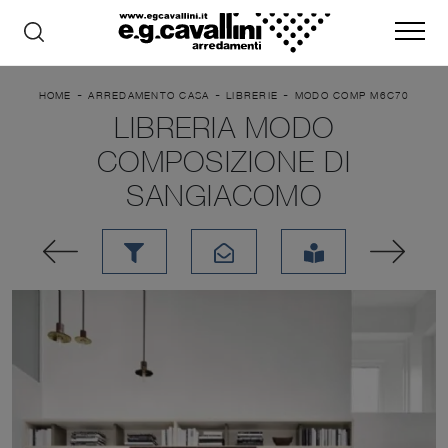
-
-
-
HOME
ARREDAMENTO CASA
LIBRERIE
MODO COMP M6C70
LIBRERIA MODO
COMPOSIZIONE DI
SANGIACOMO