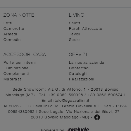
ZONA NOTTE
LIVING
Letti
Salotti
Camerette
Pareti Attrezzate
Armadi
Tavoli
Comodini
Sedie
ACCESSORI CASA
SERVIZI
Porte per interni
La nostra azienda
Illuminazione
Contattaci
Complementi
Cataloghi
Materassi
Realizzazioni
Sede Showroom: Via G. di Vittorio, 1 - 20813 Bovisio
Masciago (MB)
|
Tel. +39 0362-590928
/
+39 0362-590674
|
Email italo@egcavallini.it
© 2026 - E.G.Cavallini di M. Grazia Cavallini e C. Sas - P.IVA
00684330962 |
Sede Legale: Via Nazionale dei Giovi, 27 -
20813 Bovisio Masciago (MB)
-
Powered by