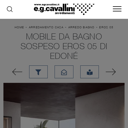
-
-
-
HOME
ARREDAMENTO CASA
ARREDO BAGNO
EROS 05
MOBILE DA BAGNO
SOSPESO EROS 05 DI
EDONÉ