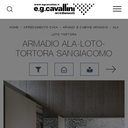
-
-
-
HOME
ARREDAMENTO CASA
ARMADI E CABINE ARMADIO
ALA
LOTO TORTORA
ARMADIO ALA-LOTO-
TORTORA SANGIACOMO