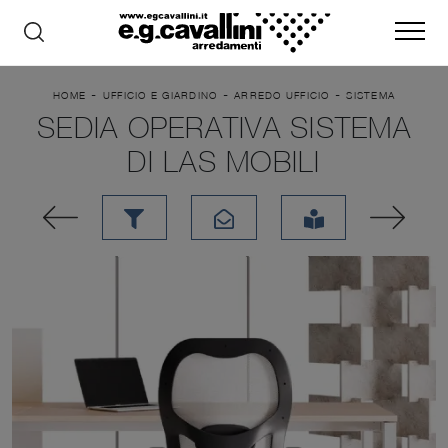
-
-
-
HOME
UFFICIO E GIARDINO
ARREDO UFFICIO
SISTEMA
SEDIA OPERATIVA SISTEMA
DI LAS MOBILI