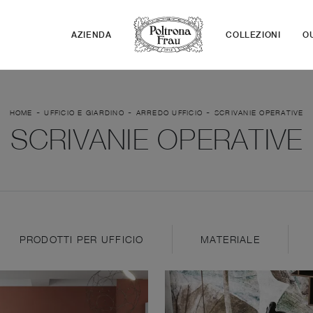
AZIENDA
COLLEZIONI
O
-
-
-
HOME
UFFICIO E GIARDINO
ARREDO UFFICIO
SCRIVANIE OPERATIVE
SCRIVANIE OPERATIVE
PRODOTTI PER UFFICIO
MATERIALE