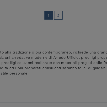
1
2
gato alla tradizione o più contemporaneo, richiede una gra
izioni arredative moderne di Arredo Ufficio, prediligi pro
, prediligi soluzioni realizzate con materiali pregiati dalle
dita ed i più preparati consulenti saranno felici di guidart
 stile personale.