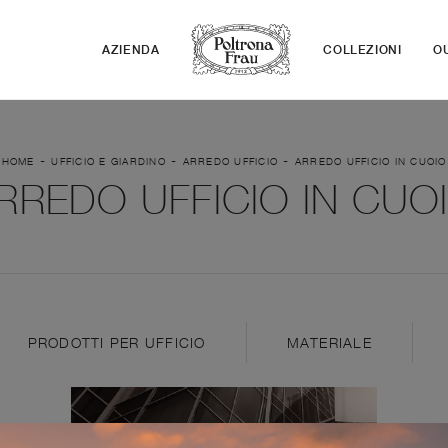
AZIENDA
COLLEZIONI
O
-
-
-
HOME
UFFICIO E GIARDINO
ARREDO UFFICIO
ARREDO UFFICIO IN CUOIO
RREDO UFFICIO IN CUO
PRODOTTI PER UFFICIO
MATERIALE