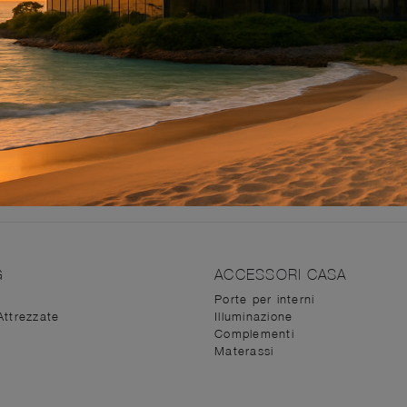
i che saranno felici di garantire consulenza nell'arredo e p
i modelli di Arredo Ufficio, sono sempre fatti in materiali d
o di cui hai bisogno tra le composizioni arredative
in cuoio
posizioni arredative da non perdere che presentiamo sono b
à ed ergonomia. L'eccellenza delle finiture e la loro funzi
ze individuali.
G
ACCESSORI CASA
Porte per interni
Attrezzate
Illuminazione
Complementi
Materassi