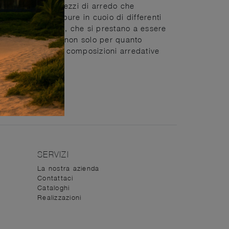
ost acquisto. Glipezzi di arredo che
urevoli, perciò pure in cuoio di differenti
che presentiamo, che si prestano a essere
elle e resistenti non solo per quanto
onalità rendono le composizioni arredative
SERVIZI
La nostra azienda
Contattaci
Cataloghi
Realizzazioni