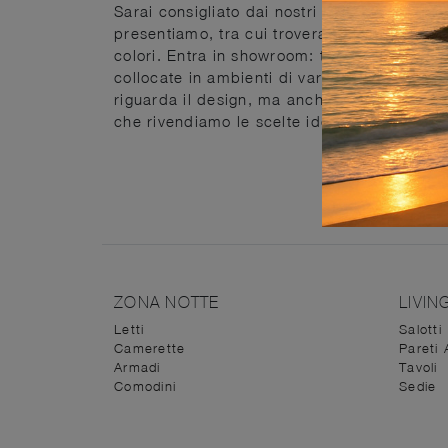
Sarai consigliato dai nostri arredatori valid
presentiamo, tra cui troverai anche molteplic
colori. Entra in showroom: trovi tutto quell
collocate in ambienti di vario tipo. Le com
riguarda il design, ma anche per funzionalit
che rivendiamo le scelte ideali per le esigen
ZONA NOTTE
LIVIN
Letti
Salotti
Camerette
Pareti 
Armadi
Tavoli
Comodini
Sedie