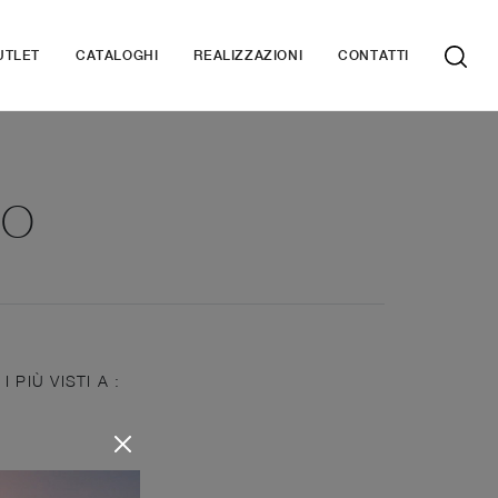
UTLET
CATALOGHI
REALIZZAZIONI
CONTATTI
IO
I PIÙ VISTI A :