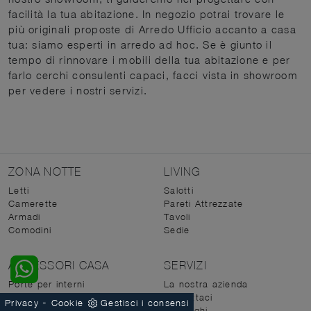
facilità la tua abitazione. In negozio potrai trovare le
più originali proposte di Arredo Ufficio accanto a casa
tua: siamo esperti in arredo ad hoc. Se è giunto il
tempo di rinnovare i mobili della tua abitazione e per
farlo cerchi consulenti capaci, facci vista in showroom
per vedere i nostri servizi.
ZONA NOTTE
LIVING
Letti
Salotti
Camerette
Pareti Attrezzate
Armadi
Tavoli
Comodini
Sedie
ACCESSORI CASA
SERVIZI
Porte per interni
La nostra azienda
Illuminazione
Contattaci
-
Privacy
Cookie
Gestisci i consensi
Complementi
Cataloghi