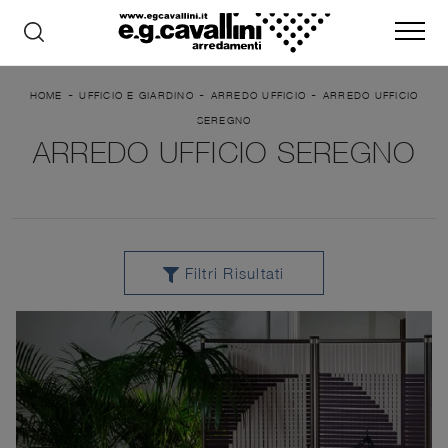
-
-
-
HOME
UFFICIO E GIARDINO
ARREDO UFFICIO
ARREDO UFFICIO
SEREGNO
ARREDO UFFICIO SEREGNO
Filtri Risultati