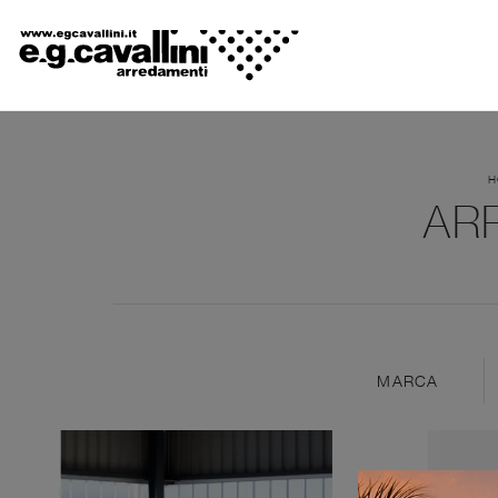
H
AR
MARCA