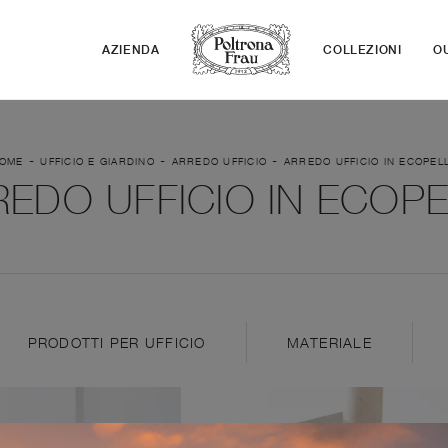
AZIENDA
COLLEZIONI
O
-
-
-
OME
UFFICIO E GIARDINO
ARREDO UFFICIO
ARREDO UFFICIO IN ECOPEL
REDO UFFICIO IN ECOPE
PRODOTTI PER UFFICIO
MATERIALE