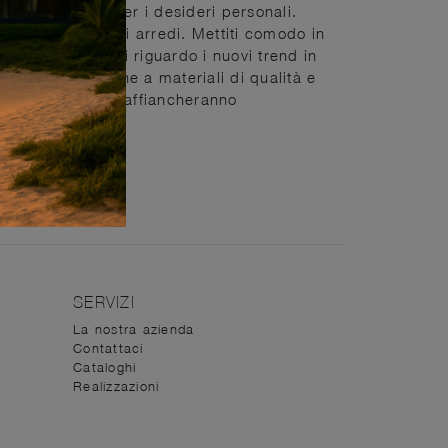
vizio su misura per i desideri personali.
e la scelta degli arredi. Mettiti comodo in
consigli originali riguardo i nuovi trend in
e, con attenzione a materiali di qualità e
erior designers ti affiancheranno
SERVIZI
La nostra azienda
Contattaci
Cataloghi
Realizzazioni