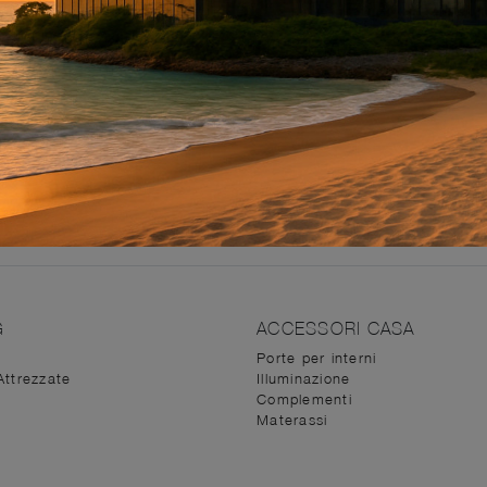
 progetto degli ambienti da arredare, al fine di offrire ilser
a del tempo è di primaria importanza, quindi è fondamental
 cui incontrare interior designers e venire a conoscenza di 
no d'oggi ammobiliare gli spazi indoor con eleganza e charm
 abbinare perfettamente estetica e praticità, i migliori int
ponibilità.
G
ACCESSORI CASA
Porte per interni
Attrezzate
Illuminazione
Complementi
Materassi