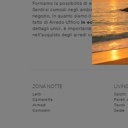
Forniamo la possibilità di essere seguiti dal
Sentirsi comodi negli ambienti dove si pass
negozio, in quanto siamo il posto perfetto in
fatto di Arredo Ufficio
in ecopelle
. Al gior
dettagli unici, è importante. Con lo scopo di
nell’acquisto degli arredi con passione e dis
ZONA NOTTE
LIVIN
Letti
Salotti
Camerette
Pareti 
Armadi
Tavoli
Comodini
Sedie