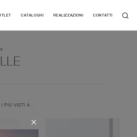
UTLET
CATALOGHI
REALIZZAZIONI
CONTATTI
LE
LLE
I PIÙ VISTI A :