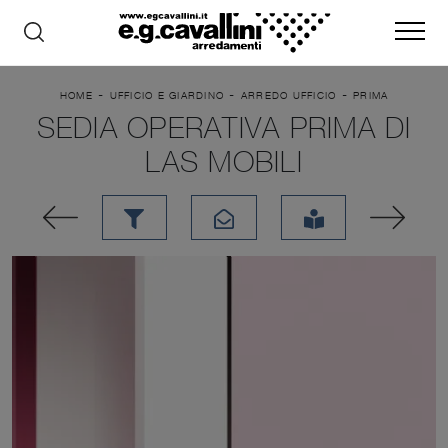
-
-
-
HOME
UFFICIO E GIARDINO
ARREDO UFFICIO
PRIMA
SEDIA OPERATIVA PRIMA DI
LAS MOBILI