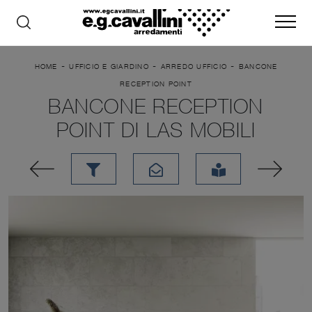
-
-
-
HOME
UFFICIO E GIARDINO
ARREDO UFFICIO
BANCONE
RECEPTION POINT
BANCONE RECEPTION
POINT DI LAS MOBILI