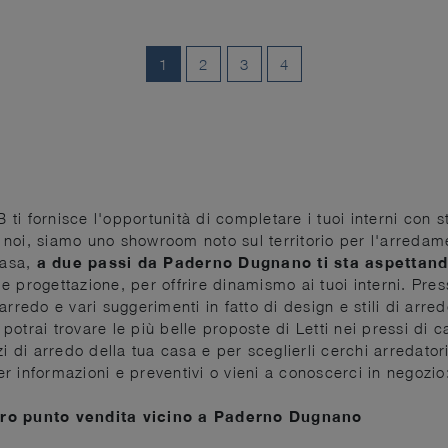
1
2
3
4
 ti fornisce l'opportunità di completare i tuoi interni con st
 a noi, siamo uno showroom noto sul territorio per l'arredame
casa,
a due passi da Paderno Dugnano ti sta aspettando
n e progettazione, per offrire dinamismo ai tuoi interni. Pres
i arredo e vari suggerimenti in fatto di design e stili di ar
i potrai trovare le più belle proposte di Letti nei pressi di
i di arredo della tua casa e per sceglierli cerchi arredator
r informazioni e preventivi o vieni a conoscerci in negozio
stro punto vendita vicino a Paderno Dugnano