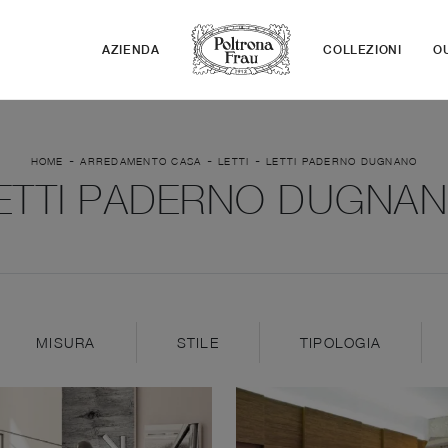
AZIENDA
COLLEZIONI
O
-
-
-
HOME
ARREDAMENTO CASA
LETTI
LETTI PADERNO DUGNANO
ETTI PADERNO DUGNA
MISURA
STILE
TIPOLOGIA