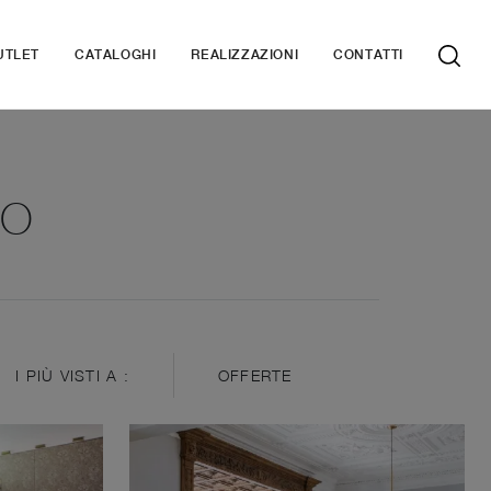
UTLET
CATALOGHI
REALIZZAZIONI
CONTATTI
NO
I PIÙ VISTI A :
OFFERTE