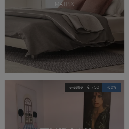
MATRIX
€ 750
€ 2380
-68%