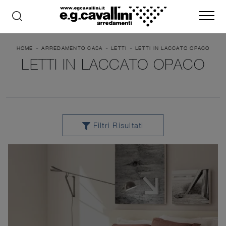
-
-
-
HOME
ARREDAMENTO CASA
LETTI
LETTI IN LACCATO OPACO
LETTI IN LACCATO OPACO
Filtri Risultati