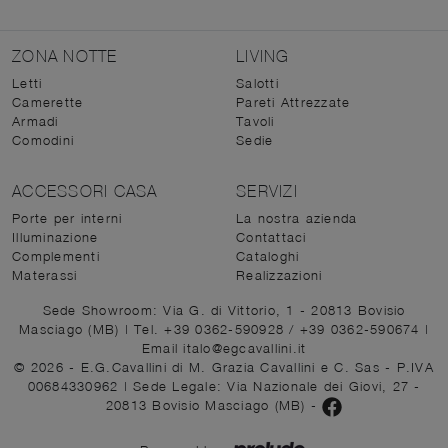
ZONA NOTTE
LIVING
Letti
Salotti
Camerette
Pareti Attrezzate
Armadi
Tavoli
Comodini
Sedie
ACCESSORI CASA
SERVIZI
Porte per interni
La nostra azienda
Illuminazione
Contattaci
Complementi
Cataloghi
Materassi
Realizzazioni
Sede Showroom: Via G. di Vittorio, 1 - 20813 Bovisio
Masciago (MB)
|
Tel. +39 0362-590928
/
+39 0362-590674
|
Email italo@egcavallini.it
© 2026 - E.G.Cavallini di M. Grazia Cavallini e C. Sas - P.IVA
00684330962 |
Sede Legale: Via Nazionale dei Giovi, 27 -
20813 Bovisio Masciago (MB)
-