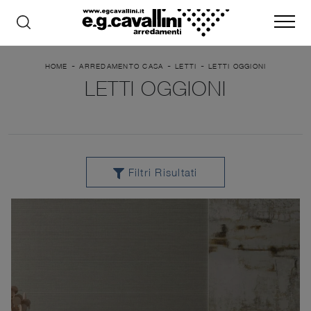
-
-
-
HOME
ARREDAMENTO CASA
LETTI
LETTI OGGIONI
LETTI OGGIONI
Filtri Risultati