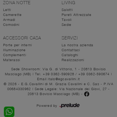
ZONA NOTTE
LIVING
Letti
Salotti
Camerette
Pareti Attrezzate
Armadi
Tavoli
Comodini
Sedie
ACCESSORI CASA
SERVIZI
Porte per interni
La nostra azienda
Illuminazione
Contattaci
Complementi
Cataloghi
Materassi
Realizzazioni
Sede Showroom: Via G. di Vittorio, 1 - 20813 Bovisio
Masciago (MB)
|
Tel. +39 0362-590928
/
+39 0362-590674
|
Email italo@egcavallini.it
© 2026 - E.G.Cavallini di M. Grazia Cavallini e C. Sas - P.IVA
00684330962 |
Sede Legale: Via Nazionale dei Giovi, 27 -
20813 Bovisio Masciago (MB)
-
Powered by