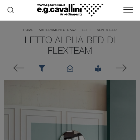
-
-
-
HOME
ARREDAMENTO CASA
LETTI
ALPHA BED
LETTO ALPHA BED DI
FLEXTEAM