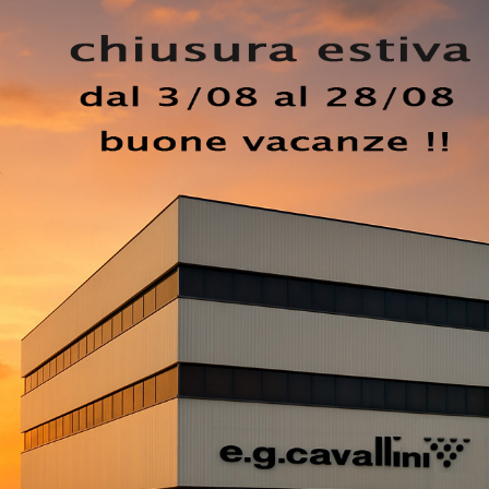
la tua zona notte è indispensabile valutare gli accostamen
essori e quant'altro: se desideri mobili design, il modello
posta di grande gusto, che porta con sé tutta l'eccellenza
tà del marchio nel campo. Il
Letto Opera Lirico di Oggion
o, garanzia di durata nel tempo, qualità dei materiali e un
la nostra linea di Letti matrimoniali imbottiti: valorizza la 
EZZO