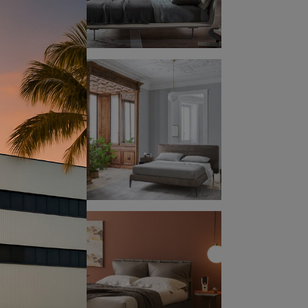
ti
i
è
tua