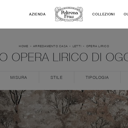
AZIENDA
COLLEZIONI
O
-
-
-
HOME
ARREDAMENTO CASA
LETTI
OPERA LIRICO
O OPERA LIRICO DI OG
MISURA
STILE
TIPOLOGIA