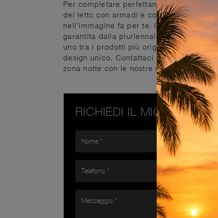
Per completare perfettamente l'arredo del
del letto con armadi e comò, elementi acc
nell'immagine fa per te. Questa è una pro
garantita dalla pluriennale professionali
uno tra i prodotti più originali del marchi
design unico. Contattaci e scopri di più sul
zona notte con le nostre composizioni.
RICHIEDI IL MIGLIOR PR