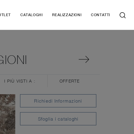
UTLET
CATALOGHI
REALIZZAZIONI
CONTATTI
GIONI
I PIÙ VISTI A :
OFFERTE
Richiedi Informazioni
Sfoglia i cataloghi