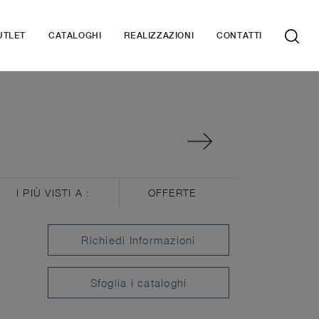
UTLET
CATALOGHI
REALIZZAZIONI
CONTATTI
I PIÙ VISTI A :
OFFERTE
Richiedi Informazioni
Sfoglia i cataloghi