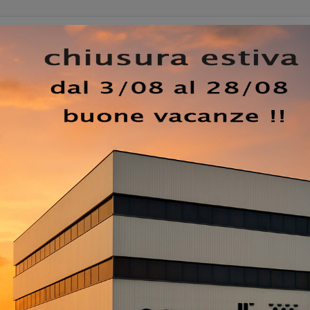
lenti rappresenta un connubio perfetto tra eleganza e
cchire il proprio ambiente con un tocco di design
vetro sabbiato
, questa lampada si distingue per la sua
e avvolgente, creando un'atmosfera accogliente e sofistica
 una struttura solida e resistente, mentre il vetro sabbiato
e ammorbidisce la luce, rendendola perfetta per ambienti 
rno della lampada MAYA si integra armoniosamente in qualsi
ca minimalista ma d'impatto.
unzionale ma anche un vero e proprio pezzo d'arte che ca
olo da pranzo o l'isola della cucina diventa subito protagon
la sua luce calda e invitante.
YA è disponibile in offerta speciale per rinnovo expo. No
sto straordinario esempio di design italiano a un prezzo