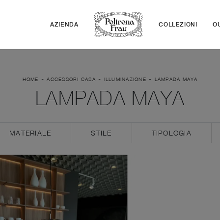
AZIENDA
COLLEZIONI
O
-
-
-
HOME
ACCESSORI CASA
ILLUMINAZIONE
LAMPADA MAYA
LAMPADA MAYA
MATERIALE
STILE
TIPOLOGIA