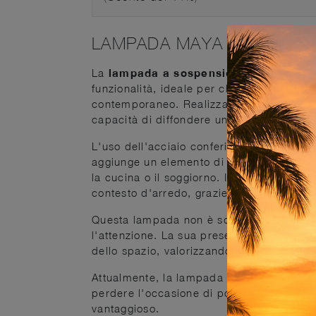
LAMPADA MAYA
La
lampada a sospensione MAYA
di Va
funzionalità, ideale per chi desidera arri
contemporaneo. Realizzata in
acciaio
e
capacità di diffondere una luce morbida 
L'uso dell'acciaio conferisce alla lampada
aggiunge un elemento di raffinatezza ch
la cucina o il soggiorno. Il design mode
contesto d'arredo, grazie alla sua esteti
Questa lampada non è solo un elemento f
l'attenzione. La sua presenza sopra il tav
dello spazio, valorizzando l'ambiente con 
Attualmente, la lampada a sospensione MA
perdere l'occasione di portare a casa que
vantaggioso.