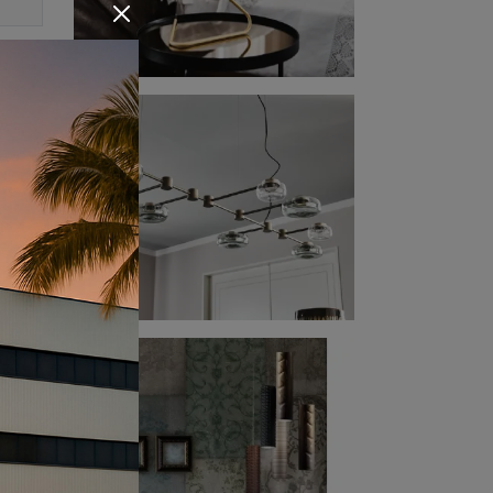
ta.
come
asi
ttura
ista
n