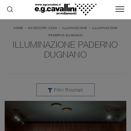
-
-
-
HOME
ACCESSORI CASA
ILLUMINAZIONE
ILLUMINAZIONE
PADERNO DUGNANO
ILLUMINAZIONE PADERNO
DUGNANO
Filtri Risultati