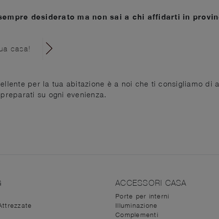
sempre desiderato ma non sai a chi affidarti in provi
tua casa!
llente per la tua abitazione è a noi che ti consigliamo di a
 preparati su ogni evenienza.
G
ACCESSORI CASA
Porte per interni
Attrezzate
Illuminazione
Complementi