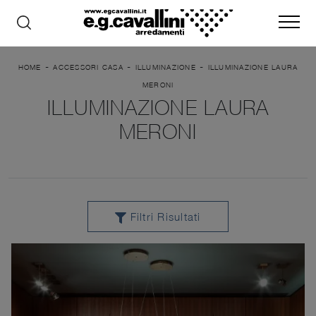
-
-
-
HOME
ACCESSORI CASA
ILLUMINAZIONE
ILLUMINAZIONE LAURA
MERONI
ILLUMINAZIONE LAURA
MERONI
Filtri Risultati