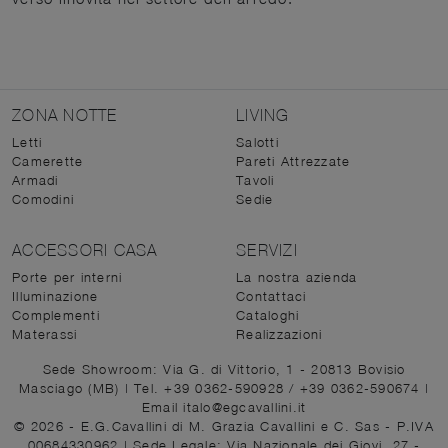
ZONA NOTTE
LIVING
Letti
Salotti
Camerette
Pareti Attrezzate
Armadi
Tavoli
Comodini
Sedie
ACCESSORI CASA
SERVIZI
Porte per interni
La nostra azienda
Illuminazione
Contattaci
Complementi
Cataloghi
Materassi
Realizzazioni
Sede Showroom: Via G. di Vittorio, 1 - 20813 Bovisio
Masciago (MB)
|
Tel. +39 0362-590928
/
+39 0362-590674
|
Email italo@egcavallini.it
© 2026 - E.G.Cavallini di M. Grazia Cavallini e C. Sas - P.IVA
00684330962 |
Sede Legale: Via Nazionale dei Giovi, 27 -