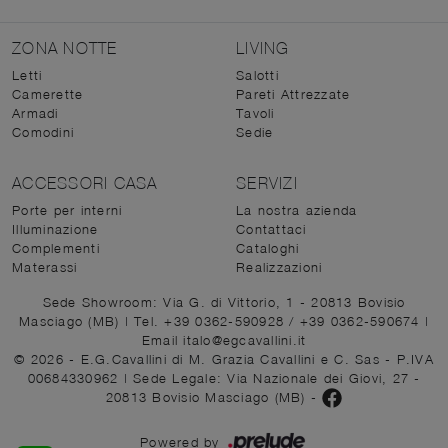
ZONA NOTTE
LIVING
Letti
Salotti
Camerette
Pareti Attrezzate
Armadi
Tavoli
Comodini
Sedie
ACCESSORI CASA
SERVIZI
Porte per interni
La nostra azienda
Illuminazione
Contattaci
Complementi
Cataloghi
Materassi
Realizzazioni
Sede Showroom: Via G. di Vittorio, 1 - 20813 Bovisio
Masciago (MB)
|
Tel. +39 0362-590928
/
+39 0362-590674
|
Email italo@egcavallini.it
© 2026 - E.G.Cavallini di M. Grazia Cavallini e C. Sas - P.IVA
00684330962 |
Sede Legale: Via Nazionale dei Giovi, 27 -
20813 Bovisio Masciago (MB)
-
Powered by