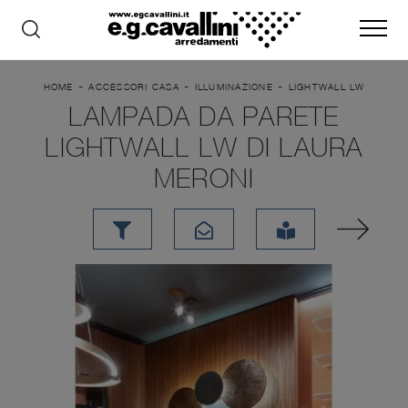
-
-
-
HOME
ACCESSORI CASA
ILLUMINAZIONE
LIGHTWALL LW
LAMPADA DA PARETE
LIGHTWALL LW DI LAURA
MERONI