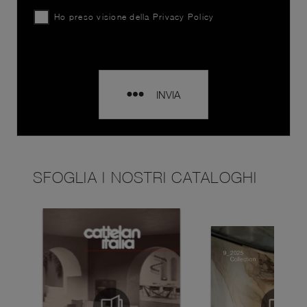
Ho preso visione della
Privacy Policy
INVIA
SFOGLIA I NOSTRI CATALOGHI