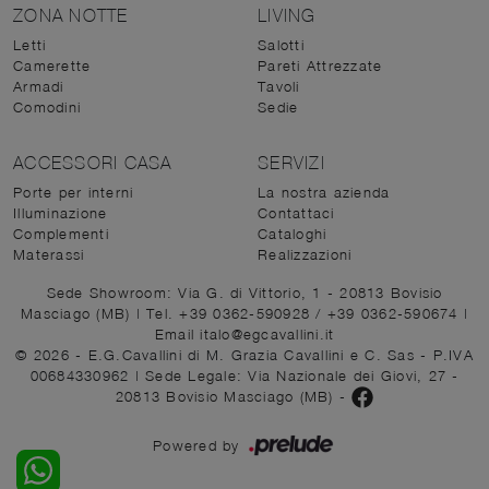
ZONA NOTTE
LIVING
Letti
Salotti
Camerette
Pareti Attrezzate
Armadi
Tavoli
Comodini
Sedie
ACCESSORI CASA
SERVIZI
Porte per interni
La nostra azienda
Illuminazione
Contattaci
Complementi
Cataloghi
Materassi
Realizzazioni
Sede Showroom: Via G. di Vittorio, 1 - 20813 Bovisio
Masciago (MB)
|
Tel. +39 0362-590928
/
+39 0362-590674
|
Email italo@egcavallini.it
© 2026 - E.G.Cavallini di M. Grazia Cavallini e C. Sas - P.IVA
00684330962 |
Sede Legale: Via Nazionale dei Giovi, 27 -
20813 Bovisio Masciago (MB)
-
Powered by