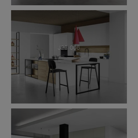
J22 006