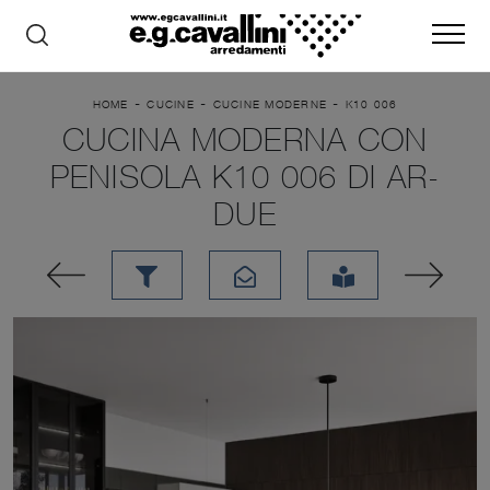
-
-
-
HOME
CUCINE
CUCINE MODERNE
K10 006
CUCINA MODERNA CON
PENISOLA K10 006 DI AR-
DUE