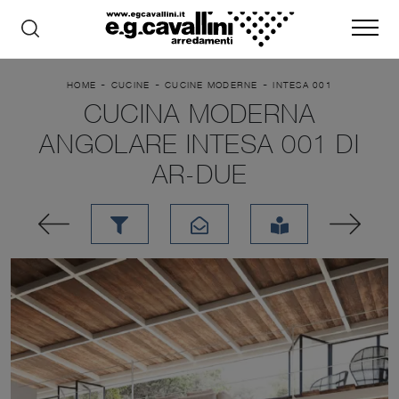
-
-
-
HOME
CUCINE
CUCINE MODERNE
INTESA 001
CUCINA MODERNA
ANGOLARE INTESA 001 DI
AR-DUE