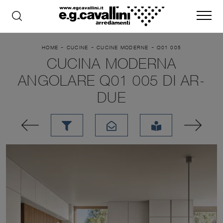
-
-
-
HOME
CUCINE
CUCINE MODERNE
Q01 005
CUCINA MODERNA
ANGOLARE Q01 005 DI AR-
DUE