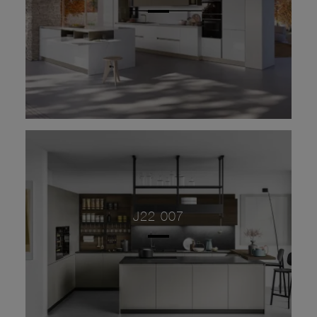
J22 007