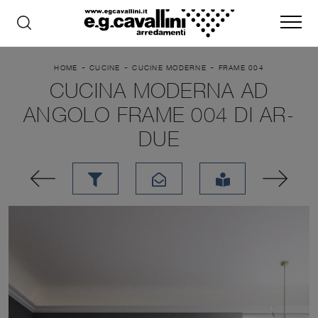
-
-
-
HOME
CUCINE
CUCINE MODERNE
FRAME 004
CUCINA MODERNA AD
ANGOLO FRAME 004 DI AR-
DUE