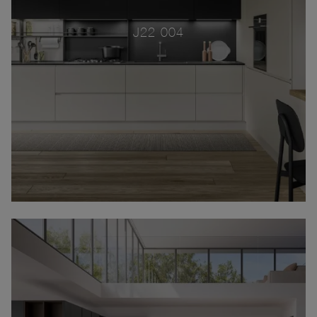
J22 004