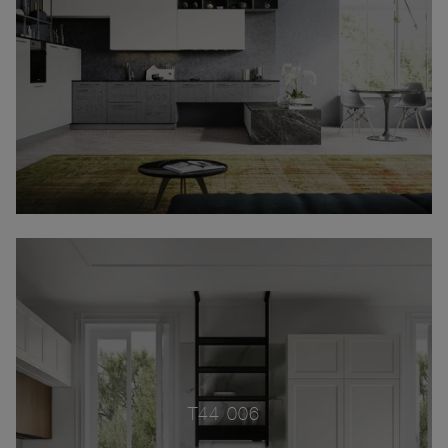
T44 006